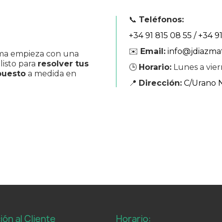
📞
Teléfonos:
+34 91 815 08 55
/ +34
91
✉️
Email:
info@jdiazma
ma empieza con una
listo para
resolver tus
🕒
Horario:
Lunes a vier
puesto
a medida en
📍
Dirección:
C/Urano Nº
ión al Cliente
Horario: